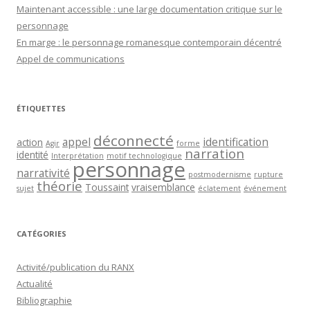
Maintenant accessible : une large documentation critique sur le
personnage
En marge : le personnage romanesque contemporain décentré
Appel de communications
ÉTIQUETTES
déconnecté
appel
identification
action
Agir
forme
narration
identité
Interprétation
motif technologique
personnage
narrativité
postmodernisme
rupture
théorie
Toussaint
vraisemblance
sujet
éclatement
événement
CATÉGORIES
Activité/publication du RANX
Actualité
Bibliographie