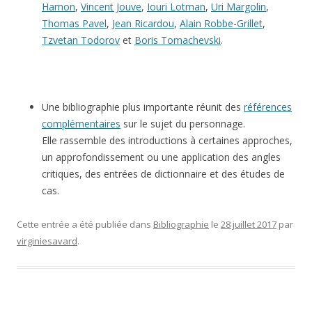
Hamon
,
Vincent Jouve
,
Iouri Lotman
,
Uri Margolin
,
Thomas Pavel
,
Jean Ricardou
,
Alain Robbe-Grillet
,
Tzvetan Todorov
et
Boris Tomachevski
.
Une bibliographie plus importante réunit des
références
complémentaires
sur le sujet du personnage.
Elle rassemble des introductions à certaines approches,
un approfondissement ou une application des angles
critiques, des entrées de dictionnaire et des études de
cas.
Cette entrée a été publiée dans
Bibliographie
le
28 juillet 2017
par
virginiesavard
.