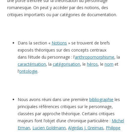
une porte d’entrée sur la théorisation du personnage
romanesque. On peut y accéder par des notions, des
critiques importants ou par catégories de documentation.
Dans la section «
Notions
» se trouvent de brefs
exposés théoriques sur des concepts centraux
dans l’étude du personnage : l’
anthropomorphisme
, la
caractérisation
, la
catégorisation
, le
héros
, le
nom
et
l’
ontologie
.
Nous avons réuni dans une première
bibliographie
les
principales références critiques sur le personnage,
classées par approche théorique. Certains critiques
majeurs font l’objet d’une chronique particulière :
Michel
Erman
,
Lucien Goldmann
,
Algirdas J. Greimas
,
Philippe