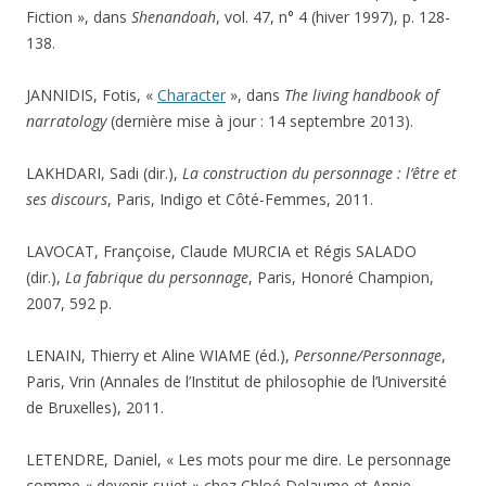
Fiction », dans
Shenandoah
, vol. 47, n° 4 (hiver 1997), p. 128-
138.
JANNIDIS, Fotis, «
Character
», dans
The living handbook of
narratology
(dernière mise à jour : 14 septembre 2013).
LAKHDARI, Sadi (dir.),
La construction du personnage : l’être et
ses discours
, Paris, Indigo et Côté-Femmes, 2011.
LAVOCAT, Françoise, Claude MURCIA et Régis SALADO
(dir.),
La fabrique du personnage
, Paris, Honoré Champion,
2007, 592 p.
LENAIN, Thierry et Aline WIAME (éd.),
Personne/Personnage
,
Paris, Vrin (Annales de l’Institut de philosophie de l’Université
de Bruxelles), 2011.
LETENDRE, Daniel, « Les mots pour me dire. Le personnage
comme « devenir-sujet » chez Chloé Delaume et Annie