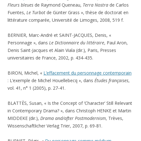
Fleurs bleues
de Raymond Queneau,
Terra Nostra
de Carlos
Fuentes,
Le Turbot
de Günter Grass », thèse de doctorat en
littérature comparée, Université de Limoges, 2008, 519 f.
BERNIER, Marc-André et SAINT-JACQUES, Denis, «
Personnage », dans
Le Dictionnaire du littéraire
, Paul Aron,
Denis Saint-Jacques et Alain Viala (dir.), Paris, Presses
universitaires de France, 2002, p. 434-435.
BIRON, Michel, «
L’effacement du personnage contemporain
: L’exemple de Michel Houellebecq », dans
Études françaises
,
vol. 41, n° 1 (2005), p. 27-41.
BLATTÈS, Susan, « Is the Concept of ‘Character’ Still Relevant
in Contemporary Drama? », dans Christoph HENKE et Martin
MIDDEKE (dir.),
Drama and/after Postmodernism
, Trèves,
Wissenschaftlicher Verlag Trier, 2007, p. 69-81.
BURNET, Régis, «
Du personnage comme médium