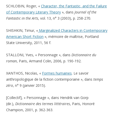
SCHLOBIN, Roger, «
Character, the Fantastic, and the Failure
of Contemporary Literary Theory
», dans
Journal of the
Fantastic in the Arts
, vol. 13, n° 3 (2003), p. 258-270.
SHISHKIN, Timur, «
Marginalized Characters in Contemporary
American Short Fiction
», mémoire de maîtrise, Portland
State University, 2011, 56 f.
STALLONI, Yves, « Personnage », dans
Dictionnaire du
roman
, Paris, Armand Colin, 2006, p. 190-192.
XANTHOS, Nicolas, «
Formes humaines
. Le savoir
anthropologique de la fiction contemporaine », dans
temps
zéro
, n° 9 (janvier 2015).
[Collectif], « Personnage », dans Hendrik van Gorp
(dir.),
Dictionnaire des termes littéraires
, Paris, Honoré
Champion, 2001, p. 362-363.