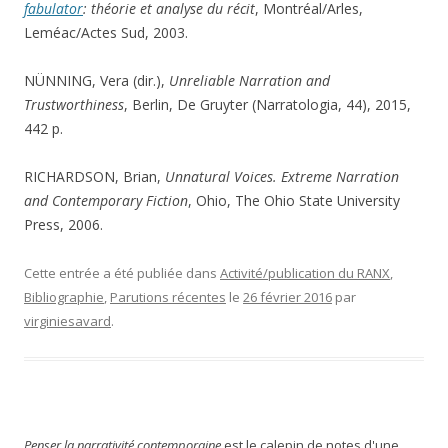
fabulator
: théorie et analyse du récit
, Montréal/Arles,
Leméac/Actes Sud, 2003.
NÜNNING, Vera (dir.),
Unreliable Narration and
Trustworthiness
, Berlin, De Gruyter (Narratologia, 44), 2015,
442 p.
RICHARDSON, Brian,
Unnatural Voices. Extreme Narration
and Contemporary Fiction
, Ohio, The Ohio State University
Press, 2006.
Cette entrée a été publiée dans
Activité/publication du RANX
,
Bibliographie
,
Parutions récentes
le
26 février 2016
par
virginiesavard
.
Penser la narrativité contemporaine
est le calepin de notes d'une