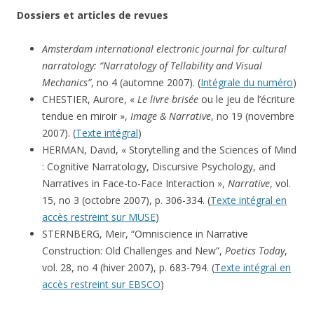
Dossiers et articles de revues
Amsterdam international electronic journal for cultural
narratology: “Narratology of Tellability and Visual
Mechanics”
, no 4 (automne 2007). (
Intégrale du numéro
)
CHESTIER, Aurore, «
Le livre brisée
ou le jeu de l’écriture
tendue en miroir »,
Image & Narrative
, no 19 (novembre
2007). (
Texte intégral
)
HERMAN, David, « Storytelling and the Sciences of Mind
: Cognitive Narratology, Discursive Psychology, and
Narratives in Face-to-Face Interaction »,
Narrative
, vol.
15, no 3 (octobre 2007), p. 306-334. (
Texte intégral en
accès restreint sur MUSE
)
STERNBERG, Meir, “Omniscience in Narrative
Construction: Old Challenges and New”,
Poetics Today
,
vol. 28, no 4 (hiver 2007), p. 683-794. (
Texte intégral en
accès restreint sur EBSCO
)