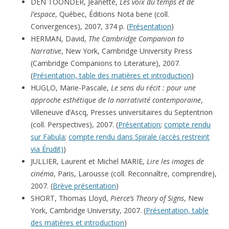
DEN TOONDER, Jeanette,
Les voix du temps et de
l’espace
, Québec, Éditions Nota bene (coll.
Convergences), 2007, 374 p. (
Présentation
)
HERMAN, David,
The Cambridge Companion to
Narrative
, New York, Cambridge University Press
(Cambridge Companions to Literature), 2007.
(
Présentation, table des matières et introduction
)
HUGLO, Marie-Pascale,
Le sens du récit : pour une
approche esthétique de la narrativité contemporaine
,
Villeneuve d’Ascq, Presses universitaires du Septentrion
(coll. Perspectives), 2007. (
Présentation
;
compte rendu
sur Fabula
;
compte rendu dans Spirale (accès restreint
via Érudit)
)
JULLIER, Laurent et Michel MARIE,
Lire les images de
cinéma
, Paris, Larousse (coll. Reconnaître, comprendre),
2007. (
Brève présentation
)
SHORT, Thomas Lloyd,
Pierce’s Theory of Signs
, New
York, Cambridge University, 2007. (
Présentation, table
des matières et introduction
)