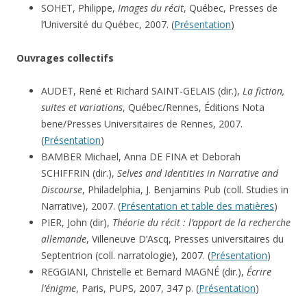
SOHET, Philippe,
Images du récit
, Québec, Presses de
l’Université du Québec, 2007. (
Présentation
)
Ouvrages collectifs
AUDET, René et Richard SAINT-GELAIS (dir.),
La fiction,
suites et variations
, Québec/Rennes, Éditions Nota
bene/Presses Universitaires de Rennes, 2007.
(
Présentation
)
BAMBER Michael, Anna DE FINA et Deborah
SCHIFFRIN (dir.),
Selves and Identities in Narrative and
Discourse
, Philadelphia, J. Benjamins Pub (coll. Studies in
Narrative), 2007. (
Présentation et table des matières
)
PIER, John (dir),
Théorie du récit : l’apport de la recherche
allemande
, Villeneuve D’Ascq, Presses universitaires du
Septentrion (coll. narratologie), 2007. (
Présentation
)
REGGIANI, Christelle et Bernard MAGNÉ (dir.),
Écrire
l’énigme
, Paris, PUPS, 2007, 347 p. (
Présentation
)