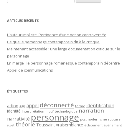
ARTICLES RÉCENTS
L’auteur implicite. Pertinence d’une notion controversée
Ce que le personnage contemporain dit à la critique
Maintenant accessible : une large documentation critique sur le
personnage
En marge : le personnage romanesque contemporain décentré
Appel de communications
ÉTIQUETTES
déconnecté
appel
identification
action
Agir
forme
narration
identité
Interprétation
motif technologique
personnage
narrativité
postmodernisme
rupture
théorie
Toussaint
vraisemblance
sujet
éclatement
événement