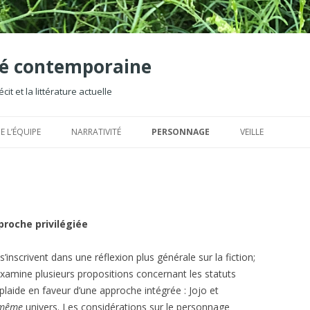
ité contemporaine
it et la littérature actuelle
Aller
au
E L’ÉQUIPE
NARRATIVITÉ
PERSONNAGE
VEILLE
contenu
LECTURES
BIBLIOGRAPHIE/LECTURES
BARONI
PARUTIONS 2016
ER
NOTIONS
NOTIONS
GENETTE
ACTION
PARUTIONS 2015
GO
AN
HAYMAN
DIÉGÈSE
PARUTIONS 2014
GR
CA
proche privilégiée
HEINEN ET SOMMER
FABLE
PARUTIONS 2013
HA
CA
inscrivent dans une réflexion plus générale sur la fiction;
 examine plusieurs propositions concernant les statuts
HUGLO
HISTOIRE
PARUTIONS 2012
JO
HÉ
 plaide en faveur d’une approche intégrée : Jojo et
MOLINO ET LAFHAIL-MO
INTRIGUE
PARUTIONS 2011
LO
LE
même
univers. Les considérations sur le personnage