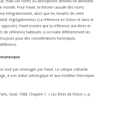
que, mais ces noms ou descriptions définies ne dénotent
re monde. Pour Pavel, la théorie causale des noms
SITES DE RÉFÉRE
ue intégrationniste, alors que les tenants de cette
utôt ségrégationistes (La référence en fiction et dans le
opposés). Pavel montre que la référence aux êtres et
s de référence habituels; si on traite différemment les
 toujours pour des considérations historiques.
différence.
 romanesque
 ne sont pas envisagés par Pavel. Le critique s’attarde
nage, à son statut ontologique et aux modèles théoriques
Paris, Seuil, 1988. Chapitre 1. « Les êtres de fiction », p.