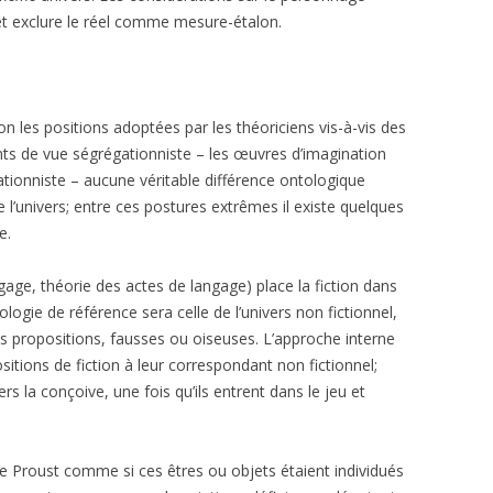
et exclure le réel comme mesure-étalon.
PIER ET BERTHELOT
NARRATION
PARUTIONS 2010
MA
ON
RABATEL
NARRATIVITÉ
PARUTIONS 2009
PA
RICOEUR
RÉCIT
PARUTIONS 2008
RI
on les positions adoptées par les théoriciens vis-à-vis des
points de vue ségrégationniste – les œuvres d’imagination
STURGESS
PARUTIONS 2007
RO
rationniste – aucune véritable différence ontologique
de l’univers; entre ces postures extrêmes il existe quelques
VILLENEUVE
PARUTIONS 2006
TO
e.
PARUTIONS 2005
TO
age, théorie des actes de langage) place la fiction dans
PARUTIONS 2004
LE
ntologie de référence sera celle de l’univers non fictionnel,
les propositions, fausses ou oiseuses. L’approche interne
PARUTIONS 2003
sitions de fiction à leur correspondant non fictionnel;
ers la conçoive, une fois qu’ils entrent dans le jeu et
PARUTIONS 2002
PARUTIONS 2001
e Proust comme si ces êtres ou objets étaient individués
PARUTIONS 2000