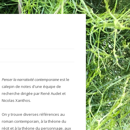
MAN
Penser la narrativité contemporaine
est le
LDMANN
THROPOMORPHISME
calepin de notes d'une équipe de
EIMAS
RACTÉRISATION
recherche dirigée par René Audet et
Nicolas Xanthos.
MON
TÉGORISATION
On y trouve diverses références au
UVE
ROS
roman contemporain, à la théorie du
LINO
TMAN
 NOM
récit et à la théorie du personnage, aux