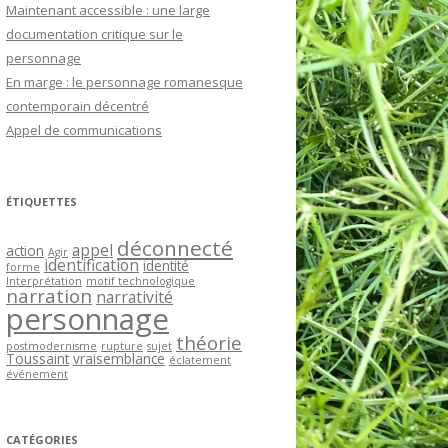
Maintenant accessible : une large
documentation critique sur le
NCE
personnage
En marge : le personnage romanesque
contemporain décentré
Appel de communications
ÉTIQUETTES
déconnecté
appel
action
Agir
identification
identité
forme
Interprétation
motif technologique
narration
narrativité
personnage
théorie
postmodernisme
rupture
sujet
Toussaint
vraisemblance
éclatement
événement
CATÉGORIES