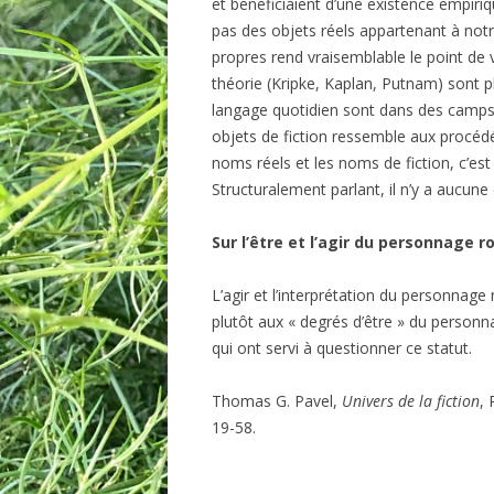
et bénéficiaient d’une existence empiri
pas des objets réels appartenant à not
propres rend vraisemblable le point de v
théorie (Kripke, Kaplan, Putnam) sont pl
langage quotidien sont dans des camps 
objets de fiction ressemble aux procédé
noms réels et les noms de fiction, c’est
Structuralement parlant, il n’y a aucune 
Sur l’être et l’agir du personnage
L’agir et l’interprétation du personnage
plutôt aux « degrés d’être » du person
qui ont servi à questionner ce statut.
Thomas G. Pavel,
Univers de la fiction
, 
19-58.