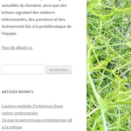
actualités du domaine, ainsi que des
RGOLIN
TOLOGIE
brèves signalant des citations
intéressantes, des parutions et des
VEL
événements liés à la problématique de
CARDOU
l'équipe.
BBE-GRILLET
Plus de détails ici
.
DOROV
Rechercher :
MACHEVSKI
CTURES COMPLÉMENTAIRES
ARTICLES RÉCENTS
L’auteur implicite. Pertinence d’une
notion controversée
Ce que le personnage contemporain dit
à la critique