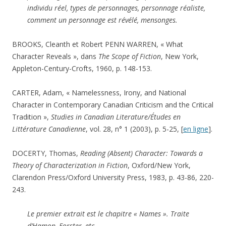
individu réel, types de personnages, personnage réaliste,
comment un personnage est révélé, mensonges.
BROOKS, Cleanth et Robert PENN WARREN, « What
Character Reveals », dans
The Scope of Fiction
, New York,
Appleton-Century-Crofts, 1960, p. 148-153.
CARTER, Adam, « Namelessness, Irony, and National
Character in Contemporary Canadian Criticism and the Critical
Tradition »,
Studies in Canadian Literature/Études en
Littérature Canadienne
, vol. 28, n° 1 (2003), p. 5-25, [
en ligne
].
DOCERTY, Thomas,
Reading (Absent) Character:
Towards a
Theory of Characterization in Fiction
, Oxford/New York,
Clarendon Press/Oxford University Press, 1983, p. 43-86, 220-
243.
Le premier extrait est le chapitre « Names ». Traite
d’Hamon, Forster, etc.