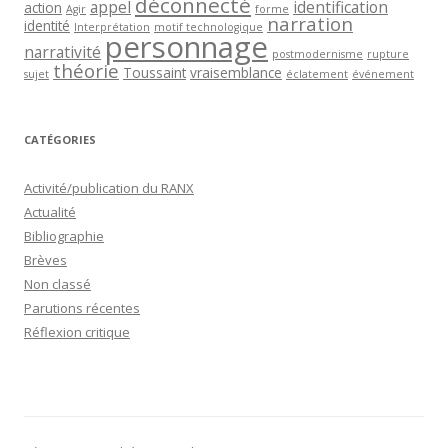
déconnecté
appel
identification
action
Agir
forme
narration
identité
Interprétation
motif technologique
personnage
narrativité
postmodernisme
rupture
théorie
Toussaint
vraisemblance
sujet
éclatement
événement
CATÉGORIES
Activité/publication du RANX
Actualité
Bibliographie
Brèves
Non classé
Parutions récentes
Réflexion critique