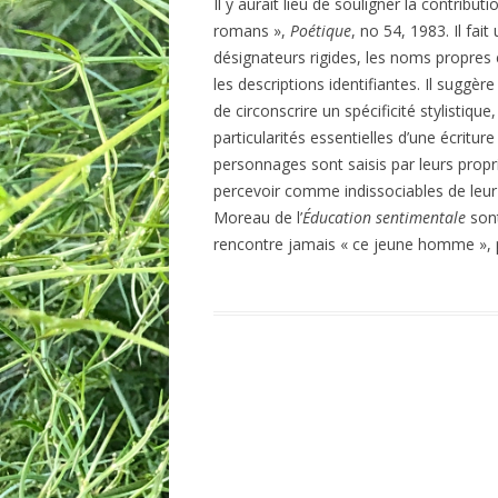
Il y aurait lieu de souligner la contribu
romans »,
Poétique
, no 54, 1983. Il fait
désignateurs rigides, les noms propres
les descriptions identifiantes. Il sugg
de circonscrire un spécificité stylistique
particularités essentielles d’une écrit
personnages sont saisis par leurs propr
percevoir comme indissociables de leur
Moreau de l’
Éducation sentimentale
sont
rencontre jamais « ce jeune homme », 