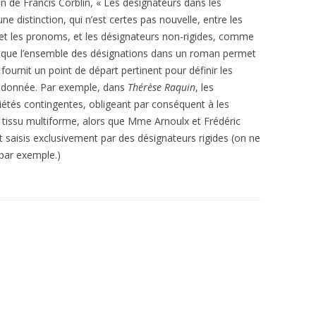
tion de Francis Corblin, « Les désignateurs dans les
 une distinction, qui n’est certes pas nouvelle, entre les
SITES DE RÉFÉRE
 et les pronoms, et les désignateurs non-rigides, comme
ère que l’ensemble des désignations dans un roman permet
, fournit un point de départ pertinent pour définir les
ure donnée. Par exemple, dans
Thérèse Raquin
, les
iétés contingentes, obligeant par conséquent à les
 tissu multiforme, alors que Mme Arnoulx et Frédéric
 saisis exclusivement par des désignateurs rigides (on ne
par exemple.)