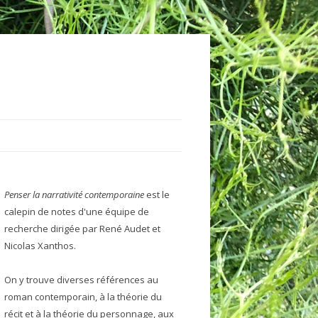
MAN
Penser la narrativité contemporaine
est le
LDMANN
THROPOMORPHISME
calepin de notes d'une équipe de
EIMAS
RACTÉRISATION
recherche dirigée par René Audet et
Nicolas Xanthos.
MON
TÉGORISATION
On y trouve diverses références au
UVE
ROS
roman contemporain, à la théorie du
LINO
TMAN
 NOM
récit et à la théorie du personnage, aux