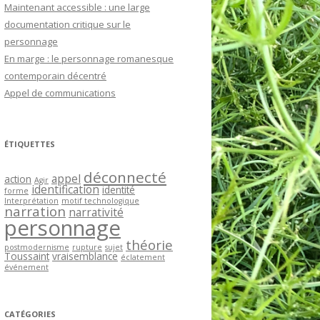
Maintenant accessible : une large
documentation critique sur le
NCE
personnage
En marge : le personnage romanesque
contemporain décentré
Appel de communications
ÉTIQUETTES
déconnecté
appel
action
Agir
identification
identité
forme
Interprétation
motif technologique
narration
narrativité
personnage
théorie
postmodernisme
rupture
sujet
Toussaint
vraisemblance
éclatement
événement
CATÉGORIES