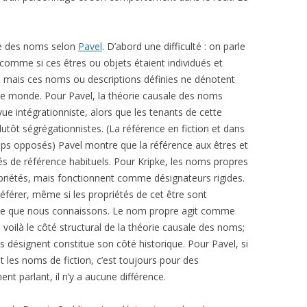
PIER ET BERTHELOT
NARRATION
PARUTIONS 2010
MA
ON
ale des noms selon
Pavel
. D’abord une difficulté : on parle
RABATEL
NARRATIVITÉ
PARUTIONS 2009
PA
comme si ces êtres ou objets étaient individués et
RICOEUR
RÉCIT
PARUTIONS 2008
RI
e, mais ces noms ou descriptions définies ne dénotent
re monde. Pour Pavel, la théorie causale des noms
STURGESS
PARUTIONS 2007
RO
ue intégrationniste, alors que les tenants de cette
utôt ségrégationnistes. (La référence en fiction et dans
VILLENEUVE
PARUTIONS 2006
TO
ps opposés) Pavel montre que la référence aux êtres et
és de référence habituels. Pour Kripke, les noms propres
PARUTIONS 2005
TO
riétés, mais fonctionnent comme désignateurs rigides.
PARUTIONS 2004
LE
éférer, même si les propriétés de cet être sont
e ce que nous connaissons. Le nom propre agit comme
PARUTIONS 2003
u, voilà le côté structural de la théorie causale des noms;
ls désignent constitue son côté historique. Pour Pavel, si
PARUTIONS 2002
t les noms de fiction, c’est toujours pour des
PARUTIONS 2001
nt parlant, il n’y a aucune différence.
PARUTIONS 2000