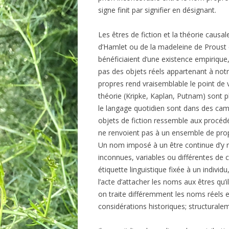
signe finit par signifier en désignant.
Les êtres de fiction et la théorie caus
d’Hamlet ou de la madeleine de Proust 
bénéficiaient d’une existence empiriqu
pas des objets réels appartenant à not
propres rend vraisemblable le point de v
théorie (Kripke, Kaplan, Putnam) sont pl
le langage quotidien sont dans des cam
objets de fiction ressemble aux procéd
ne renvoient pas à un ensemble de prop
Un nom imposé à un être continue d’y r
inconnues, variables ou différentes d
étiquette linguistique fixée à un individ
l’acte d’attacher les noms aux êtres qu’i
on traite différemment les noms réels e
considérations historiques; structuraleme