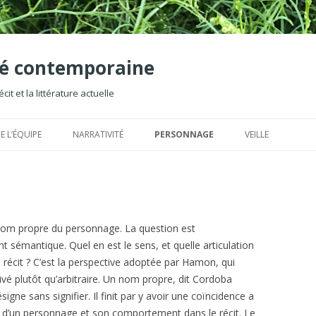
ité contemporaine
it et la littérature actuelle
Aller
au
E L’ÉQUIPE
NARRATIVITÉ
PERSONNAGE
VEILLE
contenu
LECTURES
BIBLIOGRAPHIE/LECTURES
BARONI
PARUTIONS 2016
ER
NOTIONS
NOTIONS
GENETTE
ACTION
PARUTIONS 2015
GO
AN
HAYMAN
DIÉGÈSE
PARUTIONS 2014
GR
CA
u nom propre du personnage. La question est
sémantique. Quel en est le sens, et quelle articulation
HEINEN ET SOMMER
FABLE
PARUTIONS 2013
HA
CA
le récit ? C’est la perspective adoptée par Hamon, qui
 plutôt qu’arbitraire. Un nom propre, dit
Cordoba
HUGLO
HISTOIRE
PARUTIONS 2012
JO
HÉ
ésigne sans signifier. Il finit par y avoir une coïncidence a
MOLINO ET LAFHAIL-MO
INTRIGUE
PARUTIONS 2011
LO
LE
e d’un personnage et son comportement dans le récit. Le