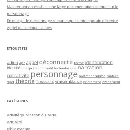
Maintenant accessible : une large documentation critique sur le
personnage
En marge : le personnage romanesque contemporain décentré
Appel de communications
ÉTIQUETTES
déconnecté
appel
identification
action
Agir
forme
narration
identité
Interprétation
motif technologique
personnage
narrativité
postmodernisme
rupture
théorie
Toussaint
vraisemblance
sujet
éclatement
événement
CATÉGORIES
Activité/publication du RANX
Actualité
Bibliographie