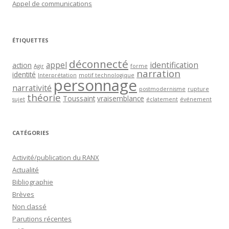
Appel de communications
ÉTIQUETTES
déconnecté
appel
identification
action
Agir
forme
narration
identité
Interprétation
motif technologique
personnage
narrativité
postmodernisme
rupture
théorie
Toussaint
vraisemblance
sujet
éclatement
événement
CATÉGORIES
Activité/publication du RANX
Actualité
Bibliographie
Brèves
Non classé
Parutions récentes