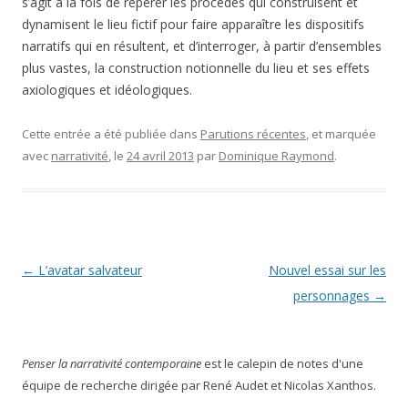
s’agit à la fois de repérer les procédés qui construisent et
dynamisent le lieu fictif pour faire apparaître les dispositifs
narratifs qui en résultent, et d’interroger, à partir d’ensembles
plus vastes, la construction notionnelle du lieu et ses effets
axiologiques et idéologiques.
Cette entrée a été publiée dans
Parutions récentes
, et marquée
avec
narrativité
, le
24 avril 2013
par
Dominique Raymond
.
Navigation
←
L’avatar salvateur
Nouvel essai sur les
des
personnages
→
articles
Penser la narrativité contemporaine
est le calepin de notes d'une
équipe de recherche dirigée par René Audet et Nicolas Xanthos.