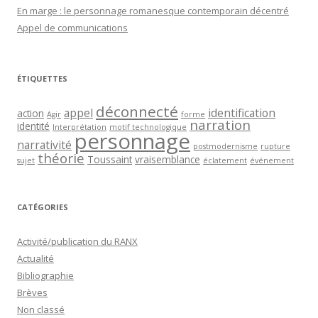
En marge : le personnage romanesque contemporain décentré
Appel de communications
ÉTIQUETTES
déconnecté
appel
identification
action
Agir
forme
narration
identité
Interprétation
motif technologique
personnage
narrativité
postmodernisme
rupture
théorie
Toussaint
vraisemblance
sujet
éclatement
événement
CATÉGORIES
Activité/publication du RANX
Actualité
Bibliographie
Brèves
Non classé