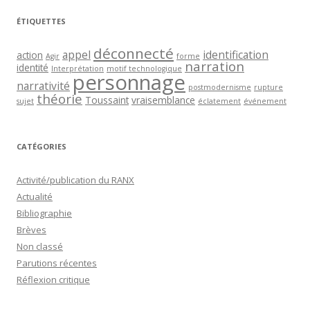
ÉTIQUETTES
déconnecté
appel
identification
action
Agir
forme
narration
identité
Interprétation
motif technologique
personnage
narrativité
postmodernisme
rupture
théorie
Toussaint
vraisemblance
sujet
éclatement
événement
CATÉGORIES
Activité/publication du RANX
Actualité
Bibliographie
Brèves
Non classé
Parutions récentes
Réflexion critique