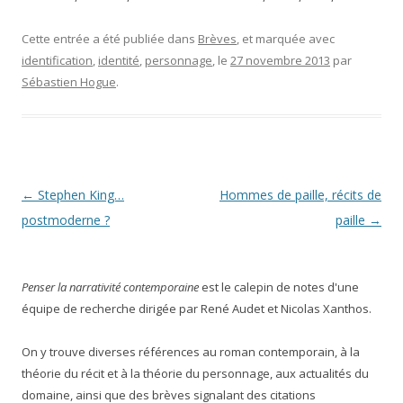
Cette entrée a été publiée dans
Brèves
, et marquée avec
identification
,
identité
,
personnage
, le
27 novembre 2013
par
Sébastien Hogue
.
Navigation
←
Stephen King…
Hommes de paille, récits de
des
postmoderne ?
paille
→
articles
Penser la narrativité contemporaine
est le calepin de notes d'une
équipe de recherche dirigée par René Audet et Nicolas Xanthos.
On y trouve diverses références au roman contemporain, à la
théorie du récit et à la théorie du personnage, aux actualités du
domaine, ainsi que des brèves signalant des citations