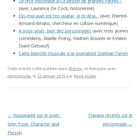
Le récit historique a-t-il besoin de grandes figures ?
(avec Laurence De Cock, historienne)
Dis-moi quel est ton avatar, je te dirai…
(avec Etienne-
Armand Amato, chercheur en culture numérique)
À nous seuls, bien des personnages
(avec trois jeunes
comédiens, Maëlle Poésy, Hadrien Bouvier et Emilien
Diard Detoeuf)
Carte blanche musicale à la journaliste Sophian Fanen
Cette entrée a été publiée dans
Brèves
, et marquée avec
personnage
, le
22 janvier 2015
par
René Audet
.
Navigation
←
Nouveauté sur le sujet :
Travaux récents sur le
des
John Frow, Character and
personnage
→
articles
Person