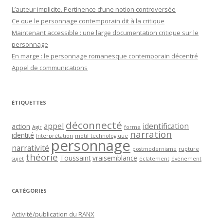
L’auteur implicite. Pertinence d’une notion controversée
Ce que le personnage contemporain dit à la critique
Maintenant accessible : une large documentation critique sur le
personnage
En marge : le personnage romanesque contemporain décentré
Appel de communications
ÉTIQUETTES
déconnecté
appel
identification
action
Agir
forme
narration
identité
Interprétation
motif technologique
personnage
narrativité
postmodernisme
rupture
théorie
Toussaint
vraisemblance
sujet
éclatement
événement
CATÉGORIES
Activité/publication du RANX